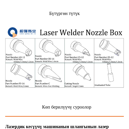
Бүтүргөн түтүк
Көп берилүүчү суроолор
Лазердик кесүүчү машинанын шлангынын лазер