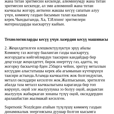
жана титан эритмесин кескенде, алюминумду жана титан
эритмесин кескенде, ал эми алюминий жана титан
кычкылы жогору, анткени жакшы кесүү сапатын алуу
үчүн, көмөкчү газдын басымын талап кылышы
керек.Чындыгында, Ха, Т.Илпинг эритмелери
материалдарды кыскартуу кыйын.
Технологияларды кесүү үчүн лазердин кесүү машинасы
2. Жеңилдетилген илешкектүүлүктүн эрүү абалы
Көмөкчү газ жогору бааланган газды кыскартуу,
жогорудагы көйгөйлөрдүн таасирин кандайдыр бир
деңгээлде жеңилдетет, бирок инерттүү газ, адатта, эң
жогорку баскычтар 8ден 25барга чейин, эритүү металлын
кесүүдөн алыстатышы керек аба агымынын күчтөрүнүн
таасири астында.Агымда кычкылтек жок болгондуктан,
металл оксиддери кесилген жок.Жалпысынан, эритилген
абалда таза металл кычкылыгына караганда бир топ
көрүнүп, оңой эле жылуулукка ээ болуу оңой, андыктан
жылуулук жабыркаган зонаны түзүү оңой, оксиддердин
аралашбастан жылмакай кесилген.
Supersonic Nozzleдин атайын түзүлүшү көмөкчү газдын
динамикалык энергиясына дуушар болгон кысымга