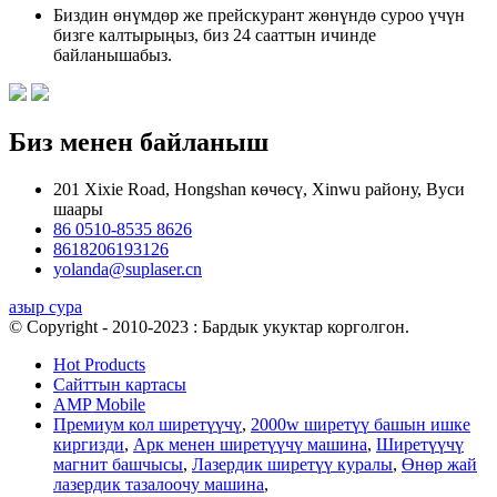
Биздин өнүмдөр же прейскурант жөнүндө суроо үчүн
бизге калтырыңыз, биз 24 сааттын ичинде
байланышабыз.
Биз менен байланыш
201 Xixie Road, Hongshan көчөсү, Xinwu району, Вуси
шаары
86 0510-8535 8626
8618206193126
yolanda@suplaser.cn
азыр сура
© Copyright - 2010-2023 : Бардык укуктар корголгон.
Hot Products
Сайттын картасы
AMP Mobile
Премиум кол ширетүүчү
,
2000w ширетүү башын ишке
киргизди
,
Арк менен ширетүүчү машина
,
Ширетүүчү
магнит башчысы
,
Лазердик ширетүү куралы
,
Өнөр жай
лазердик тазалоочу машина
,