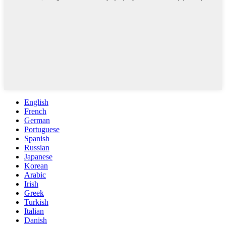
English
French
German
Portuguese
Spanish
Russian
Japanese
Korean
Arabic
Irish
Greek
Turkish
Italian
Danish