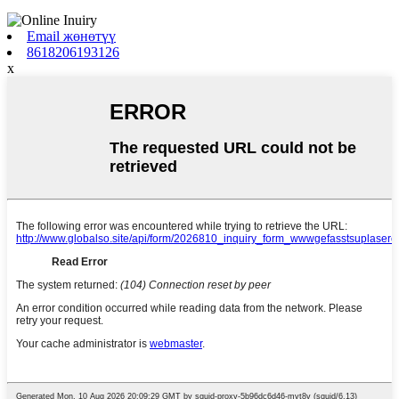
Email жөнөтүү
8618206193126
x