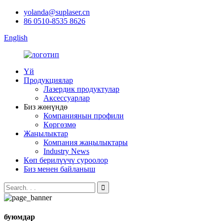
yolanda@suplaser.cn
86 0510-8535 8626
English
Үй
Продукциялар
Лазердик продуктулар
Аксессуарлар
Биз жөнүндө
Компаниянын профили
Көргөзмө
Жаңылыктар
Компания жаңылыктары
Industry News
Көп берилүүчү суроолор
Биз менен байланыш
буюмдар