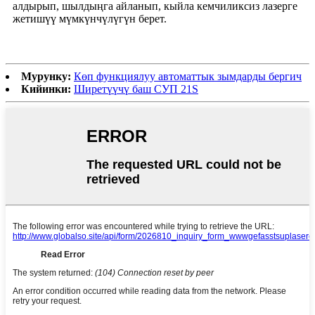
алдырып, шылдыңга айланып, кыйла кемчиликсиз лазерге
жетишүү мүмкүнчүлүгүн берет.
Мурунку:
Көп функциялуу автоматтык зымдарды бергич
Кийинки:
Ширетүүчү баш СУП 21S