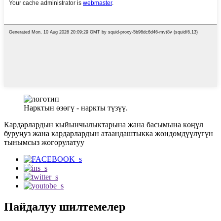
Нарктын өзөгү - наркты түзүү.
Кардарлардын кыйынчылыктарына жана басымына көңүл
буруңуз жана кардарлардын атаандаштыкка жөндөмдүүлүгүн
тынымсыз жогорулатуу
Пайдалуу шилтемелер