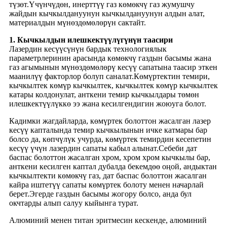
түзөт.Үчүнчүдөн, инерттүү газ көмөкчү газ жумушчу
жайдын кычкылдануунун кычкылдануунун алдын алат,
материалдын мүнөздөмөлөрүн сактайт.
1. Кычкылдын илешкектүүлүгүнүн таасири
Лазердин кесүүсүнүн бардык технологиялык
параметрлеринин арасында көмөкчү газдын басымы жана
газ агымынын мүнөздөмөлөрү кесүү сапатына таасир эткен
маанилүү факторлор болуп саналат.Көмүртектин темири,
кычкылтек көмүр кычкылтек, кычкылтек көмүр кычкылтек
катары колдонулат, анткени темир кычкылдары төмөн
илешкектүүлүккө ээ жана кесилгендигин жоюуга болот.
Кадимки жагдайларда, көмүртек болоттон жасалган лазер
кесүү капталында темир кычкылынын ичке катмары бар
болсо да, көпчүлүк учурда, көмүртек темирдин кесепетин
кесүү үчүн лазердин сапаты кабыл алынат.Себеби дат
баспас болоттон жасалган хром, хром хром кычкылы бар,
анткени кесилген каптал дубалда бекемдөө оңой, андыктан
кычкылтекти көмөкчү газ, дат баспас болоттон жасалган
кайра иштетүү сапаты көмүртек болоту менен начарлай
берет.Эгерде газдын басымы жогору болсо, анда бул
окчтарды алып салуу кыйынга турат.
Алюминий менен титан эритмесин кескенде, алюминий