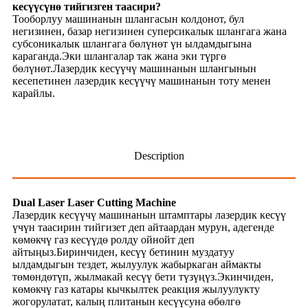
кесүүсүнө тийгизген таасири?
Тооборлуу машинанын шлангасын колдонот, бул
негизинен, базар негизинен суперсикалык шлангага жана
субсоникалык шлангага бөлүнөт үн ылдамдыгына
караганда.Эки шлангалар так жана эки түргө
бөлүнөт.Лазердик кесүүчү машинанын шлангынын
кесепетинен лазердик кесүүчү машинанын тоту менен
карайлы.
Description
Dual Laser Laser Cutting Machine
Лазердик кесүүчү машинанын штамптары лазердик кесүү
үчүн таасирин тийгизет деп айтаардан мурун, адегенде
көмөкчү газ кесүүдө ролду ойнойт деп
айтыңыз.Биринчиден, кесүү бетинин муздатуу
ылдамдыгын тездет, жылуулук жабыркаган аймакты
төмөндөтүп, жылмакай кесүү бети түзүңүз.Экинчиден,
көмөкчү газ катары кычкылтек реакция жылуулукту
жогорулатат, калың плитанын кесүүсуна өбөлгө