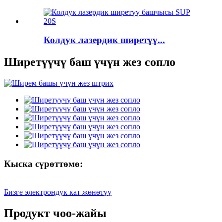
Колдук лазердик ширетүү...
Ширетүүчү баш үчүн жез сопло
Кыска сүрөттөмө:
Бизге электрондук кат жөнөтүү
Продукт чоо-жайы