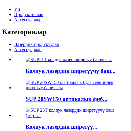
Үй
Продукциялар
Аксессуарлар
Категориялар
Лазердик продуктулар
Аксессуарлар
Колдук лазердик ширетүүчү баш...
SUP 20SW150 оптикалык фиб...
Колдук лазердик ширетүү...