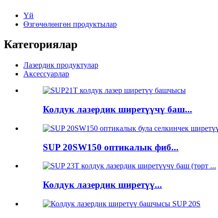
Үй
Өзгөчөлөнгөн продуктылар
Категориялар
Лазердик продуктулар
Аксессуарлар
Колдук лазердик ширетүүчү баш...
SUP 20SW150 оптикалык фиб...
Колдук лазердик ширетүү...