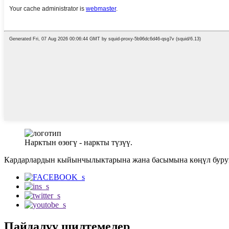
Нарктын өзөгү - наркты түзүү.
Кардарлардын кыйынчылыктарына жана басымына көңүл буруң
Пайдалуу шилтемелер