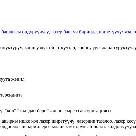
р башчысы өндүрүүчүсү
,
лазер баш үч биринде
,
ширетүүчү/тазало
нүктүрүү, коопсуздук ойготкучтар, коопсуздук жана туруктуулу
нууга жеңил
 тереңдиги
ү, "кол" "жылдан бери" - дене, сырсөз авторизациясы
н акыркы ишке кол лазер ширетүүчү, лазердик тазалоо, лазер ке
 колдонмо сценарийлерге ылайык которулган болот. колдонуучу