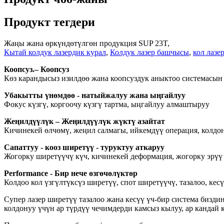
Продукт тегдери
Жаңы жана өркүндөтүлгөн продукция SUP 23T,
Кытай колдук лазердик курал
,
Колдук лазер башчысы
,
кол лазе
Коопсуз.– Коопсуз
Көз карандысыз изилдөө жана коопсуздук аныктоо системасын ө
Убакытты үнөмдөө - натыйжалуу жана ыңгайлуу
Фокус күзгү, коргоочу күзгү тартма, ыңгайлуу алмаштыруу
Жеңилдүүлүк – Жеңилдүүлүк жүктү азайтат
Кичинекей өлчөмү, жеңил салмагы, ийкемдүү операция, колдо
Сапаттуу - кооз ширетүү - туруктуу аткаруу
Жогорку ширетүүчү күч, кичинекей деформация, жогорку эрүү
Performance - Бир нече өзгөчөлүктөр
Колдоо кол үзгүлтүксүз ширетүү, спот ширетүүчү, тазалоо, кесү
Супер лазер ширетүү тазалоо жана кесүү үч-бир система бизди
колдонуу үчүн ар түрдүү чечимдерди камсыз кылуу, ар кандай