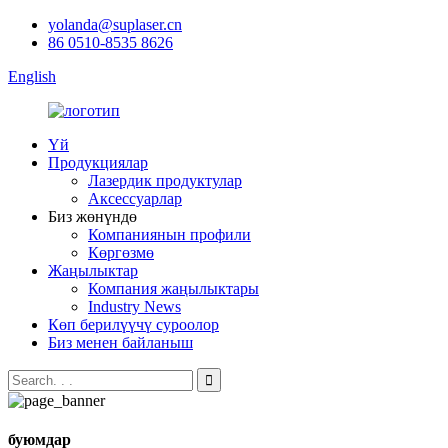
yolanda@suplaser.cn
86 0510-8535 8626
English
Үй
Продукциялар
Лазердик продуктулар
Аксессуарлар
Биз жөнүндө
Компаниянын профили
Көргөзмө
Жаңылыктар
Компания жаңылыктары
Industry News
Көп берилүүчү суроолор
Биз менен байланыш
буюмдар