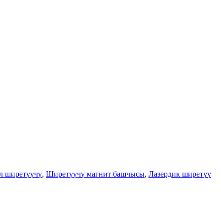
л ширетүүчү
,
Ширетүүчү магнит башчысы
,
Лазердик ширетүү