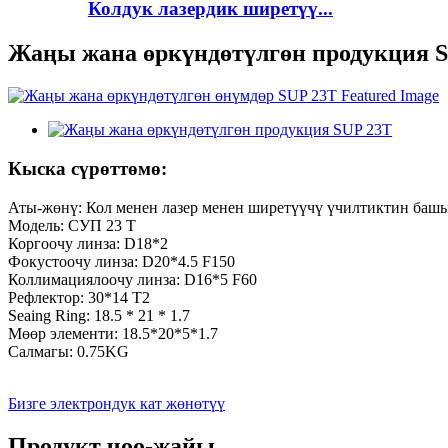
Колдук лазердик ширетүү...
Жаңы жана өркүндөтүлгөн продукция 
Кыска сүрөттөмө:
Аты-жөнү: Кол менен лазер менен ширетүүчү үчилтиктин баш
Модель: СУП 23 Т
Коргоочу линза: D18*2
Фокустоочу линза: D20*4.5 F150
Коллимациялоочу линза: D16*5 F60
Рефлектор: 30*14 T2
Seaing Ring: 18.5 * 21 * 1.7
Мөөр элементи: 18.5*20*5*1.7
Салмагы: 0.75KG
Бизге электрондук кат жөнөтүү
Продукт чоо-жайы