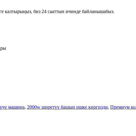
ге калтырыңыз, биз 24 сааттын ичинде байланышабыз.
ары
үчү машина
,
2000w ширетүү башын ишке киргизди
,
Премиум ко